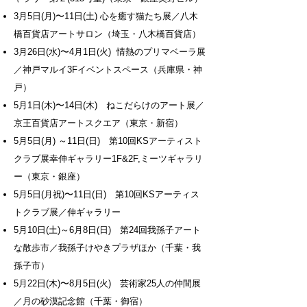
3月5日(月)〜11日(土) 心を癒す猫たち展／八木
橋百貨店アートサロン（埼玉・八木橋百貨店）
3月26日(水)〜4月1日(火) 情熱のプリマベーラ展
／神戸マルイ3Fイベントスペース（兵庫県・神
戸）
5月1日(木)〜14日(木) ねこだらけのアート展／
京王百貨店アートスクエア（東京・新宿）
5月5日(月) ～11日(日) 第10回KSアーティスト
クラブ展幸伸ギャラリー1F&2F,ミーツギャラリ
ー（東京・銀座）
5月5日(月祝)〜11日(日) 第10回KSアーティス
トクラブ展／伸ギャラリー
5月10日(土)～6月8日(日) 第24回我孫子アート
な散歩市／我孫子けやきプラザほか（千葉・我
孫子市）
5月22日(木)〜8月5日(火) 芸術家25人の仲間展
／月の砂漠記念館（千葉・御宿）