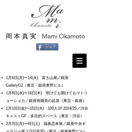
Mami Okamoto
岡本真実
シェア
1月6日(月)〜14(火) 富士山展／銀座
GalleryG2（東京・銀座奥野ビル）
1月8日(水)〜16日(木) 明けても開けてもマトリ
ョーショカ／銀座画廊美の起原（東京・銀座）
1月10日(金)〜15日(水) 100人10 2024/25／渋谷
キャストGF：多目的スペース（東京・渋谷）
2月3日(月)〜8日(土) 福春恋来展／銀座中央ギ
ャラリー第２(315号室)（東京・銀座奥野ビル）