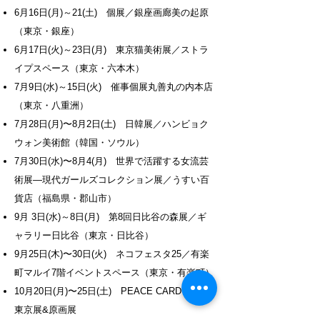
6月16日(月)～21(土) 個展／銀座画廊美の起原
（東京・銀座）
​6月17日(火)～23日(月) 東京猫美術展／ストラ
イプスペース（東京・六本木）
​7月9日(水)～15日(火) 催事個展丸善丸の内本店
（東京・八重洲）
7月28日(月)〜8月2日(土) 日韓展／ハンビョク
ウォン美術館（韓国・ソウル）
7月30日(水)〜8月4(月) 世界で活躍する女流芸
術展—現代ガールズコレクション展／うすい百
貨店（福島県・郡山市）
9月 3日(水)～8日(月) 第8回日比谷の森展／ギ
ャラリー日比谷（東京・日比谷）
9月25日(木)〜30日(火) ネコフェスタ25／有楽
町マルイ7階イベントスペース（東京・有楽町）
10月20日(月)〜25日(土) PEACE CARD 2025
東京展&原画展