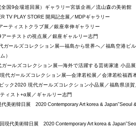
展(​全国​9会場巡回展）ギャラリー宮坂企画​​／流山森の美術館
VER TV PLAY STORE 開局記念展／MDPギャラリー
5回KSアーティストクラブ展／銀座幸伸ギャラリー
VD-19アーチストの視点展／銀座ギャルリー志門
020現代ガールズコレクション展―福島から世界へ／福島空港ビル
ラム）
020現代ガールズコレクション展―海外で活躍する芸術家達 小
2020現代ガールズコレクション展―会津若松展／会津若松福西
リンピック2020 現代ガールズコレクション小品展／福島県須
のアーティスト+α展／ギャルリー志門
現代美術韓日展
2020 Contemporary Art korea & Japan"Seoul 
6回現代美術韓日展
2020 Contemporary Art korea & Japan"Se