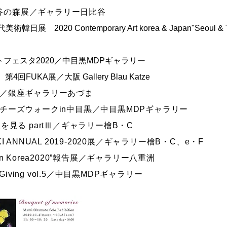
日比谷の森展／ギャラリー日比谷
現代美術韓日展
2020 Contemporary Art korea & Japan"Seoul &
アートフェスタ2020／中目黒MDPギャラリー
4回FUKA展／大阪 Gallery Blau Katze
 個展／銀座ギャラリーあづま
レンチチーズウォークin中目黒／中目黒MDPギャラリー
人を見る partⅢ／ギャラリー檜B・C
KI ANNUAL 2019-2020展／ギャラリー檜B・C、e・F
展in Korea2020”報告展／ギャラリー八重洲
f Giving vol.5／中目黒MDPギャラリー