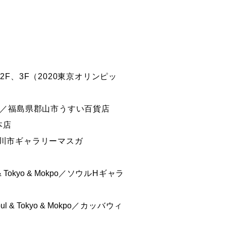
2F、3F（2020東京オリンピッ
品展／福島県郡山市うすい百貨店
本店
賀川市ギャラリーマスガ
& Tokyo & Mokpo
／ソウルHギャラ
oul & Tokyo & Mokpo
／カッバウィ