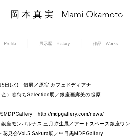
Mami Okamoto
岡本真実
Profile
展示歴 History
作品 Works
1月15日(水) 個展／原宿 カフェドディアナ
（金）春待ちSelection展／銀座画廊美の起原
MDPGallery
http://mdpgallery.com/news/
on de 銀座モンパルナス 三月弥生展／アートスペース銀座ワン
見会Vol.5 Sakura展／中目黒MDPGallery