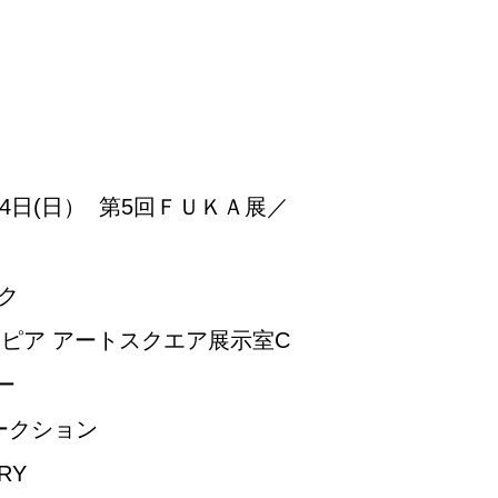
)〜14日(日） 第5回ＦＵＫＡ展／
ク
トピア アートスクエア展示室C
ー
オークション
RY