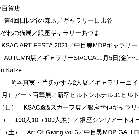
い百貨店
） 第4回日比谷の森展／ギャラリー日比谷
 それぞれの猫展／銀座ギャラリーあづま
 KSAC ART FESTA 2021／中目黒MDPギャラリー
土) AUTUMN展／ギャラリーSIACCA​11月5日(金
 Katze
（火） 岡本真実・片切かすみ2人展／ギャラリーニイ
日（月）アート百華展／新宿ヒルトンホテルB1ヒル
2日（日） KSAC傘&スカーフ展／銀座幸伸ギャラリ
8日(土） 100人10（100人展）／銀座シンワアート
） Art Of Giving vol.6／中目黒MDP GALLE