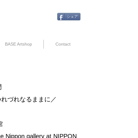
シェア
BASE Artshop
Contact
門
展―つれづれなるままに／
館
n gallery at NIPPON