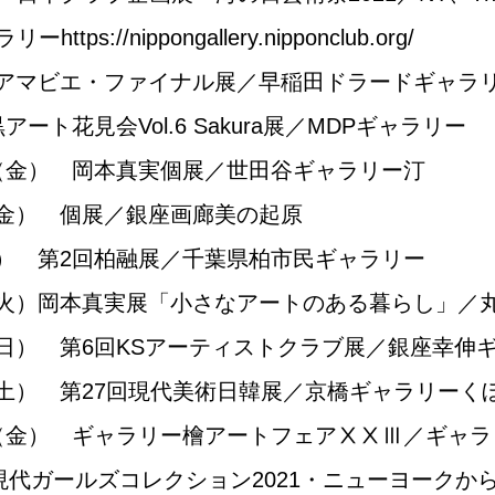
ャラリー
https://nippongallery.nipponclub.org/
日）アマビエ・ファイナル展／早稲田ドラードギャラ
アート花見会Vol.6 Sakura展／MDPギャラリー
日（金） 岡本真実個展／世田谷ギャラリー汀
（金） 個展／銀座画廊美の起原
月） 第2回柏融展／千葉県柏市民ギャラリー​
日（火）岡本真実展「小さなアートのある暮らし」／
（日） 第6回KSアーティストクラブ展／銀座幸伸
（土） 第27回現代美術日韓展／京橋ギャラリーく
日（金） ギャラリー檜アートフェアⅩⅩⅢ／ギャラ
) 現代ガールズコレクション2021・ニューヨーク