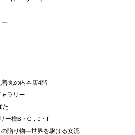
リー
丸善丸の内本店4階
ギャラリー
ぼた
リー檜B・C，e・F
からの贈り物―世界を駆ける女流