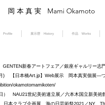
Mami Okamoto
岡本真実
Profile
展示歴 History
作品 Works
 GENTEN新春アートフェア／銀座ギャルリー志
 (月) 【日本橋Art.jp】Web展示 岡本真実個
xhibition/okamotomamikoten/
（日） NAU21世紀美術連立展／六本木国立新美術
日本クラブ企画展 海の日芸術祭2021／NY、The Nippo